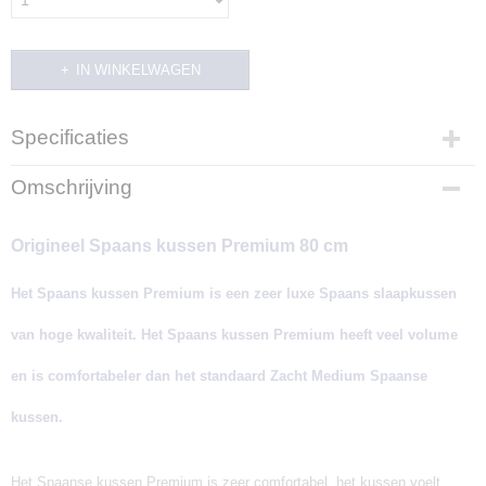
IN WINKELWAGEN
Specificaties
Productcode
Omschrijving
PLUMA-80
EAN code
Origineel Spaans kussen Premium 80 cm
8423241154912
Productcode leverancier
Het Spaans kussen Premium is een zeer luxe Spaans slaapkussen
K013140080
Afmetingen (l,b,h)
van hoge kwaliteit. Het Spaans kussen Premium heeft veel volume
80 x 40 x 16 cm
en is comfortabeler dan het standaard Zacht Medium Spaanse
kussen.
Het Spaanse kussen Premium is zeer comfortabel, het kussen voelt