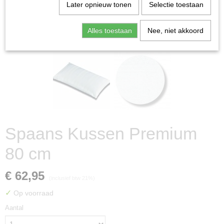
Later opnieuw tonen
Selectie toestaan
Alles toestaan
Nee, niet akkoord
Spaans Kussen Premium
80 cm
€ 62,95
(inclusief btw 21%)
✓
Op voorraad
Aantal