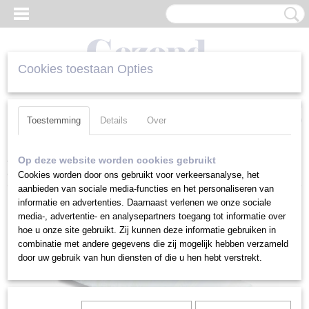
Cookies toestaan Opties
Inloggen
Registreren
UW WINKELWAGEN
Geen producten
(0)
Toestemming
Details
Over
Home
>
Spaanse Kussens
>
Spaans Kussen Premium
>
Spaans
Op deze website worden cookies gebruikt
Kussen Premium 80 cm
Cookies worden door ons gebruikt voor verkeersanalyse, het
aanbieden van sociale media-functies en het personaliseren van
informatie en advertenties. Daarnaast verlenen we onze sociale
media-, advertentie- en analysepartners toegang tot informatie over
hoe u onze site gebruikt. Zij kunnen deze informatie gebruiken in
combinatie met andere gegevens die zij mogelijk hebben verzameld
door uw gebruik van hun diensten of die u hen hebt verstrekt.