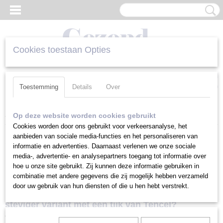
Cookies toestaan Opties
Inloggen
Registreren
UW WINKELWAGEN
Geen producten
(0)
Toestemming
Details
Over
Home
>
Spaanse Kussens
>
Spaans Kussen Gel | Gel kussen
Op deze website worden cookies gebruikt
Cookies worden door ons gebruikt voor verkeersanalyse, het
aanbieden van sociale media-functies en het personaliseren van
Spaans kussen Gel | Premium Gel
informatie en advertenties. Daarnaast verlenen we onze sociale
media-, advertentie- en analysepartners toegang tot informatie over
kussen
hoe u onze site gebruikt. Zij kunnen deze informatie gebruiken in
combinatie met andere gegevens die zij mogelijk hebben verzameld
Kiest u een ultra zacht Spaans kussen Gel of de
door uw gebruik van hun diensten of die u hen hebt verstrekt.
steviger variant met een tijk van Tencel?
Wij bieden het luxe Spaanse hoofdkussen Gel aan in twee varianten. Een