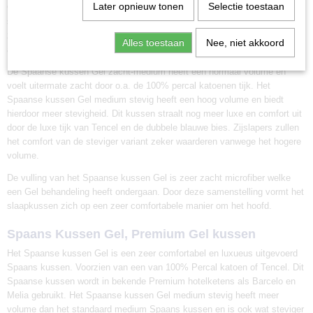
Later opnieuw tonen
Selectie toestaan
Gel variant in de stevigheid zacht medium en een steviger variant in de
stevigheid medium-stevig. Beide Spaanse Gel kussens voelen extreem
zacht en comfortabel aan. Het Spaanse kussen Gel treft u niet voor niets
Alles toestaan
Nee, niet akkoord
aan in luxe hotels van o.a. de hotelketens Melia en Barcelo.
De Spaanse kussen Gel zacht-medium heeft een normaal volume en
voelt uitermate zacht door o.a. de 100% percal katoenen tijk. Het
Spaanse kussen Gel medium stevig heeft een hoog volume en biedt
hierdoor meer stevigheid. Dit kussen straalt nog meer luxe en comfort uit
door de luxe tijk van Tencel en de dubbele blauwe bies. Zijslapers zullen
het comfort van de steviger variant zeker waarderen vanwege het hogere
volume.
De vulling van het Spaanse kussen Gel is zeer zacht microfiber welke
een Gel behandeling heeft ondergaan. Door deze samenstelling vormt het
slaapkussen zich op een zeer comfortabele manier om het hoofd.
Spaans Kussen Gel, Premium Gel kussen
Het Spaanse kussen Gel is een zeer comfortabel en luxueus uitgevoerd
Spaans kussen. Voorzien van een van 100% Percal katoen of Tencel. Dit
Spaanse kussen wordt in bekende Premium hotelketens als Barcelo en
Melia gebruikt. Het Spaanse kussen Gel medium stevig heeft meer
volume dan het standaard medium Spaans kussen en is ook wat steviger