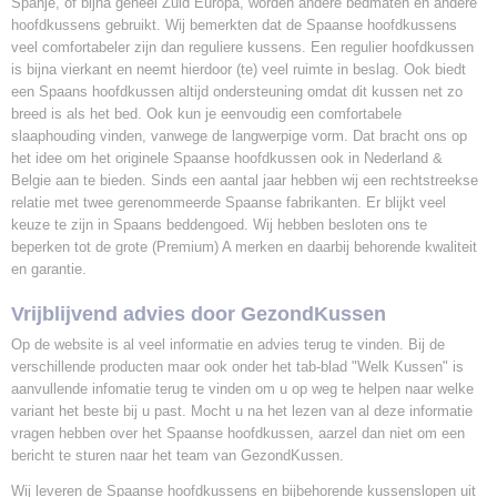
Spanje, of bijna geheel Zuid Europa, worden andere bedmaten en andere
hoofdkussens gebruikt. Wij bemerkten dat de Spaanse hoofdkussens
veel comfortabeler zijn dan reguliere kussens. Een regulier hoofdkussen
is bijna vierkant en neemt hierdoor (te) veel ruimte in beslag. Ook biedt
een Spaans hoofdkussen altijd ondersteuning omdat dit kussen net zo
breed is als het bed. Ook kun je eenvoudig een comfortabele
slaaphouding vinden, vanwege de langwerpige vorm. Dat bracht ons op
het idee om het originele Spaanse hoofdkussen ook in Nederland &
Belgie aan te bieden. Sinds een aantal jaar hebben wij een rechtstreekse
relatie met twee gerenommeerde Spaanse fabrikanten. Er blijkt veel
keuze te zijn in Spaans beddengoed. Wij hebben besloten ons te
beperken tot de grote (Premium) A merken en daarbij behorende kwaliteit
en garantie.
Vrijblijvend advies door GezondKussen
Op de website is al veel informatie en advies terug te vinden. Bij de
verschillende producten maar ook onder het tab-blad
"Welk Kussen"
is
aanvullende infomatie terug te vinden om u op weg te helpen naar welke
variant het beste bij u past. Mocht u na het lezen van al deze informatie
vragen hebben over het Spaanse hoofdkussen, aarzel dan niet om een
bericht te sturen naar het team van GezondKussen.
Wij leveren de Spaanse hoofdkussens en bijbehorende kussenslopen uit