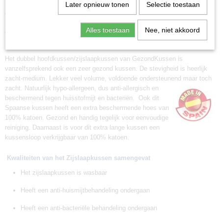
zwangerschap. Uw ongeboren aanwinst is misschien al flink gegroeid en
Later opnieuw tonen
Selectie toestaan
dan kan moeder wel wat ondersteuning gebruiken. Maar ook na de
zwangerschap is dit kussen een oplossing. Bijvoorbeeld als
Alles toestaan
Nee, niet akkoord
voedingskussen! Het intieme moment van voeden in een ontspannen
houding, voor zowel moeder als kind.
Het dubbel hoofdkussen/zijslaapkussen van GezondKussen is
vanzelfsprekend ook een zeer gezond kussen. De stevigheid is heerlijk
zacht-medium. Lekker veel volume, voldoende ondersteunend maar toch
zacht. Natuurlijk h
ypo-allergeen, dus anti-allergisch en
beschermend tegen huisstofmijt en bacteriën. Ook dit
Spaanse kussen heeft een extra beschermende hoes van
100% katoen. Gezond en handig tegelijk voor eenvoudige
reiniging. Daarnaast is voor dit extra lange kussen een
kussensloop verkrijgbaar van 100% katoen.
Kwaliteiten van het Zijslaapkussen samengevat
Het zijslaapkussen is wasbaar
Heeft een anti-huismijtbehandeling ondergaan
Heeft een anti-bacteriële behandeling ondergaan