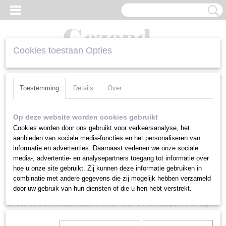
Cookies toestaan Opties
Inloggen
Registreren
UW WINKELWAGEN
Geen producten
(0)
Toestemming
Details
Over
Home
>
Zijslaapkussen | Lichaamskussen | Zwangerschapskussen
Op deze website worden cookies gebruikt
Cookies worden door ons gebruikt voor verkeersanalyse, het
aanbieden van sociale media-functies en het personaliseren van
Dubbel hoofdkussen - Zijslaapkussen
informatie en advertenties. Daarnaast verlenen we onze sociale
media-, advertentie- en analysepartners toegang tot informatie over
Bent u een liefhebber van een extra groot kussen? Een kussen waar
hoe u onze site gebruikt. Zij kunnen deze informatie gebruiken in
zowel uw hoofd als lichaam of zelfs benen ondersteund worden? Dan is
combinatie met andere gegevens die zij mogelijk hebben verzameld
een dubbel hoofdkussen van maar liefst 150 cm lang echt iets voor u.
door uw gebruik van hun diensten of die u hen hebt verstrekt.
Natuurlijk ook voor romantische stellen die geen apart slaapkussen
wensen of, als lichaamskussen, in een optimale zijslaappositie te liggen.
Het dubbel hoofdkussen wordt ook aanbevolen tijdens en na de