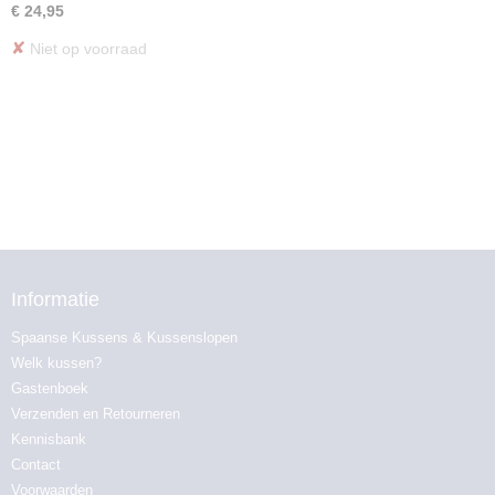
€ 24,95
✘
Niet op voorraad
Informatie
Spaanse Kussens & Kussenslopen
Welk kussen?
Gastenboek
Verzenden en Retourneren
Kennisbank
Contact
Voorwaarden