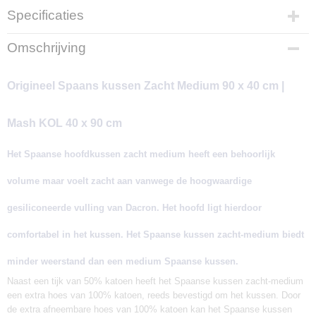
Specificaties
Productcode
Omschrijving
KOL-90-1
EAN code
Origineel Spaans kussen Zacht Medium 90 x 40 cm |
8423241021559
Productcode leverancier
Mash
Mash KOL 40 x 90 cm
Afmetingen (l,b,h)
90 x 40 x 14 cm
Het Spaanse hoofdkussen zacht medium heeft een behoorlijk
volume maar voelt zacht aan vanwege de hoogwaardige
gesiliconeerde vulling van Dacron. Het hoofd ligt hierdoor
comfortabel in het kussen. Het Spaanse kussen zacht-medium biedt
minder weerstand dan een medium Spaanse kussen.
Naast een tijk van 50% katoen heeft het Spaanse kussen zacht-medium
een extra hoes van 100% katoen, reeds bevestigd om het kussen. Door
de extra afneembare hoes van 100% katoen kan het Spaanse kussen