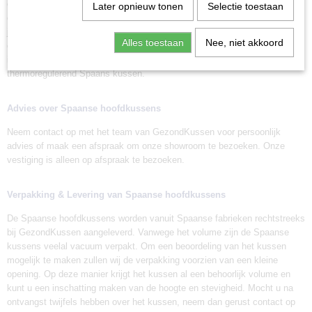
een extra beschermende, met rits afsluitbare hoes van 100% katoen. De
Later opnieuw tonen
Selectie toestaan
extra hoes maakt het onderhoud van uw kussen zeer eenvoudig, zodat u
jarenlang van een gezonde nachtrust kunt genieten. Ons assortiment
Alles toestaan
Nee, niet akkoord
omvat verschillende varianten van het Spaanse hoofdkussen. Varianten
in stevigheid, maar ook van traagschuim, vulling van Dons en een
thermoregulerend Spaans kussen.
Advies over Spaanse hoofdkussens
Neem contact op met het team van GezondKussen voor
persoonlijk
advies
of maak een afspraak om onze
showroom
te bezoeken. Onze
vestiging is alleen op afspraak te bezoeken.
Verpakking & Levering van Spaanse hoofdkussens
De Spaanse hoofdkussens worden vanuit Spaanse fabrieken rechtstreeks
bij GezondKussen aangeleverd. Vanwege het volume zijn de Spaanse
kussens veelal vacuum verpakt. Om een beoordeling van het kussen
mogelijk te maken zullen wij de verpakking voorzien van een kleine
opening. Op deze manier krijgt het kussen al een behoorlijk volume en
kunt u een inschatting maken van de hoogte en stevigheid. Mocht u na
ontvangst twijfels hebben over het kussen, neem dan gerust contact op