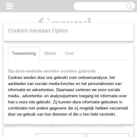
Cookies toestaan Opties
Inloggen
Registreren
UW WINKELWAGEN
Geen producten
(0)
Toestemming
Details
Over
Home
>
Spaanse Kussens
>
Spaans Kussen Zacht Medium 90 cm
Op deze website worden cookies gebruikt
| Mash KOL
Cookies worden door ons gebruikt voor verkeersanalyse, het
aanbieden van sociale media-functies en het personaliseren van
informatie en advertenties. Daarnaast verlenen we onze sociale
Wij leveren alleen originele Spaanse hoofdkussens, super gezond
media-, advertentie- en analysepartners toegang tot informatie over
hoe u onze site gebruikt. Zij kunnen deze informatie gebruiken in
combinatie met andere gegevens die zij mogelijk hebben verzameld
hoofdkussen!
door uw gebruik van hun diensten of die u hen hebt verstrekt.
GezondKussen levert alleen originele Spaanse producten van de hoogste
kwaliteit. De Spaanse hoofdkussens en kussenslopen zijn behandeld
tegen huisstofmijt en bacteriën. Alle Spaanse kussens beschikken over