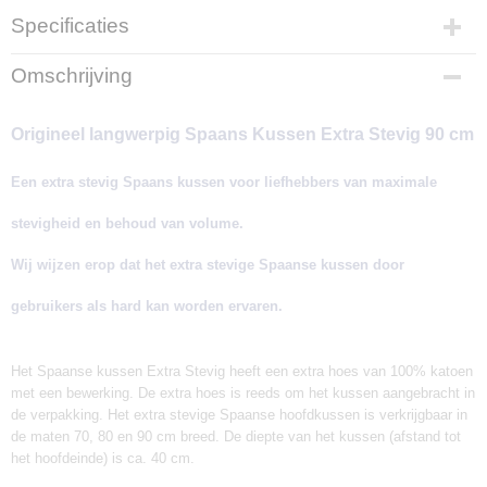
Specificaties
Productcode
Omschrijving
ROCA-90
EAN code
Origineel langwerpig Spaans Kussen Extra Stevig 90 cm
8423241039356
Productcode leverancier
Een extra stevig Spaans kussen voor liefhebbers van maximale
K01RB40090
Afmetingen (l,b,h)
stevigheid en behoud van volume.
90 x 40 x 22 cm
Wij wijzen erop dat het extra stevige Spaanse kussen door
gebruikers als hard kan worden ervaren.
Het Spaanse kussen Extra Stevig heeft een extra hoes van 100% katoen
met een bewerking. De extra hoes is reeds om het kussen aangebracht in
de verpakking. Het extra stevige Spaanse hoofdkussen is verkrijgbaar in
de maten 70, 80 en 90 cm breed. De diepte van het kussen (afstand tot
het hoofdeinde) is ca. 40 cm.