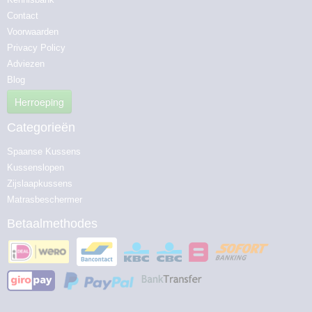
Contact
Voorwaarden
Privacy Policy
Adviezen
Blog
Herroeping
Categorieën
Spaanse Kussens
Kussenslopen
Zijslaapkussens
Matrasbeschermer
Betaalmethodes