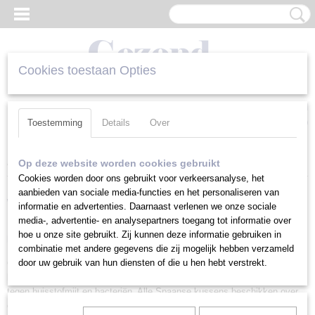
Cookies toestaan Opties
Inloggen
Registreren
UW WINKELWAGEN
Geen producten
(0)
Toestemming
Details
Over
Home
>
Spaanse Kussens
>
Spaans Kussen Extra Stevig 90 cm
Op deze website worden cookies gebruikt
Cookies worden door ons gebruikt voor verkeersanalyse, het
aanbieden van sociale media-functies en het personaliseren van
Wij leveren alleen originele Spaanse hoofdkussens, super gezond
informatie en advertenties. Daarnaast verlenen we onze sociale
media-, advertentie- en analysepartners toegang tot informatie over
hoe u onze site gebruikt. Zij kunnen deze informatie gebruiken in
hoofdkussen!
combinatie met andere gegevens die zij mogelijk hebben verzameld
door uw gebruik van hun diensten of die u hen hebt verstrekt.
GezondKussen levert alleen originele Spaanse producten van de hoogste
kwaliteit. De Spaanse hoofdkussens en kussenslopen zijn behandeld
tegen huisstofmijt en bacteriën. Alle Spaanse kussens beschikken over
een extra beschermende, met rits afsluitbare hoes van 100% katoen. De