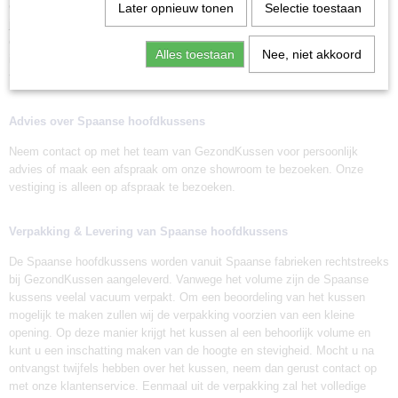
extra hoes maakt het onderhoud van uw kussen zeer eenvoudig, zodat u
Later opnieuw tonen
Selectie toestaan
jarenlang van een gezonde nachtrust kunt genieten. Ons assortiment
omvat verschillende varianten van het Spaanse hoofdkussen. Varianten
Alles toestaan
Nee, niet akkoord
in stevigheid, maar ook van traagschuim, vulling van Dons en een
thermoregulerend Spaans kussen.
Advies over Spaanse hoofdkussens
Neem contact op met het team van GezondKussen voor
persoonlijk
advies
of maak een afspraak om onze
showroom
te bezoeken. Onze
vestiging is alleen op afspraak te bezoeken.
Verpakking & Levering van Spaanse hoofdkussens
De Spaanse hoofdkussens worden vanuit Spaanse fabrieken rechtstreeks
bij GezondKussen aangeleverd. Vanwege het volume zijn de Spaanse
kussens veelal vacuum verpakt. Om een beoordeling van het kussen
mogelijk te maken zullen wij de verpakking voorzien van een kleine
opening. Op deze manier krijgt het kussen al een behoorlijk volume en
kunt u een inschatting maken van de hoogte en stevigheid. Mocht u na
ontvangst twijfels hebben over het kussen, neem dan gerust contact op
met onze
klantenservice
. Eenmaal uit de verpakking zal het volledige