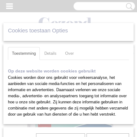
Cookies toestaan Opties
Inloggen
Registreren
UW WINKELWAGEN
Geen producten
(0)
Toestemming
Details
Over
Home
>
Matrasbeschermer
>
Tencel Matrasbeschermer 200 cm
Op deze website worden cookies gebruikt
Cookies worden door ons gebruikt voor verkeersanalyse, het
aanbieden van sociale media-functies en het personaliseren van
informatie en advertenties. Daarnaast verlenen we onze sociale
media-, advertentie- en analysepartners toegang tot informatie over
hoe u onze site gebruikt. Zij kunnen deze informatie gebruiken in
combinatie met andere gegevens die zij mogelijk hebben verzameld
door uw gebruik van hun diensten of die u hen hebt verstrekt.