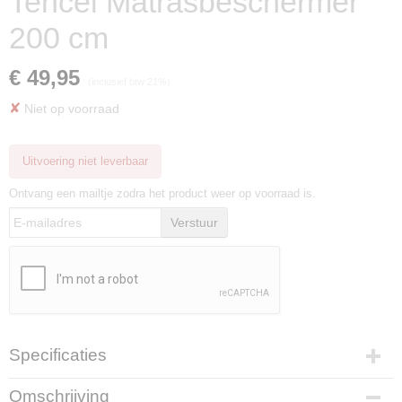
Tencel Matrasbeschermer
200 cm
€ 49,95
(inclusief btw 21%)
✘
Niet op voorraad
Uitvoering niet leverbaar
Ontvang een mailtje zodra het product weer op voorraad is.
Verstuur
Specificaties
Productcode
Omschrijving