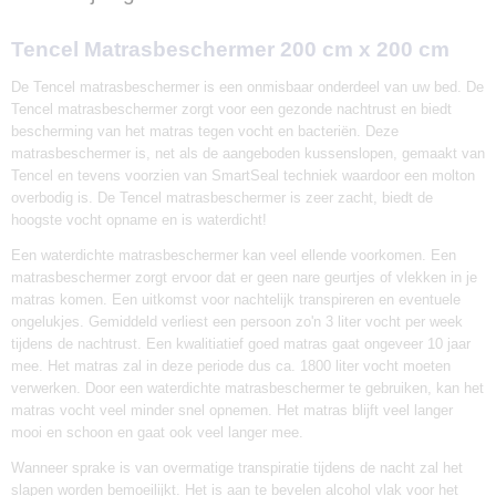
PP03-200
EAN code
Tencel Matrasbeschermer 200 cm x 200 cm
8420687072664
Afmetingen (l,b,h)
De Tencel matrasbeschermer is een onmisbaar onderdeel van uw bed. De
200 x 200 x 30 cm
Tencel matrasbeschermer zorgt voor een gezonde nachtrust en biedt
bescherming van het matras tegen vocht en bacteriën. Deze
matrasbeschermer is, net als de aangeboden kussenslopen, gemaakt van
Tencel en tevens voorzien van SmartSeal techniek waardoor een molton
overbodig is. De Tencel matrasbeschermer is zeer zacht, biedt de
hoogste vocht opname en is waterdicht!
Een waterdichte matrasbeschermer kan veel ellende voorkomen. Een
matrasbeschermer zorgt ervoor dat er geen nare geurtjes of vlekken in je
matras komen. Een uitkomst voor nachtelijk transpireren en eventuele
ongelukjes. Gemiddeld verliest een persoon zo'n 3 liter vocht per week
tijdens de nachtrust. Een kwalitiatief goed matras gaat ongeveer 10 jaar
mee. Het matras zal in deze periode dus ca. 1800 liter vocht moeten
verwerken. Door een waterdichte matrasbeschermer te gebruiken, kan het
matras vocht veel minder snel opnemen. Het matras blijft veel langer
mooi en schoon en gaat ook veel langer mee.
Wanneer sprake is van overmatige transpiratie tijdens de nacht zal het
slapen worden bemoeilijkt. Het is aan te bevelen alcohol vlak voor het