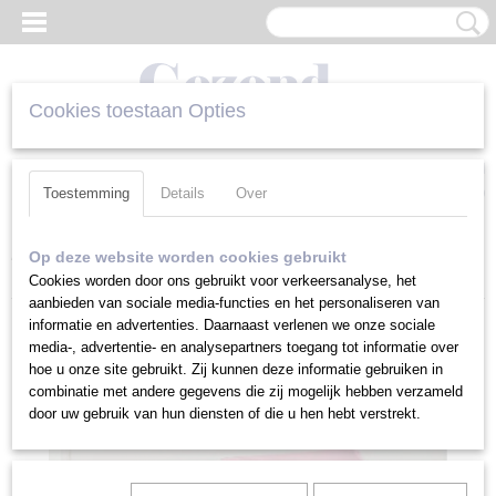
Cookies toestaan Opties
Inloggen
Registreren
UW WINKELWAGEN
Geen producten
(0)
Toestemming
Details
Over
Home
>
Kussenslopen
>
Kussenslopen 75 cm
>
Kussensloop Roze
Op deze website worden cookies gebruikt
75 cm
Cookies worden door ons gebruikt voor verkeersanalyse, het
aanbieden van sociale media-functies en het personaliseren van
informatie en advertenties. Daarnaast verlenen we onze sociale
media-, advertentie- en analysepartners toegang tot informatie over
hoe u onze site gebruikt. Zij kunnen deze informatie gebruiken in
combinatie met andere gegevens die zij mogelijk hebben verzameld
door uw gebruik van hun diensten of die u hen hebt verstrekt.