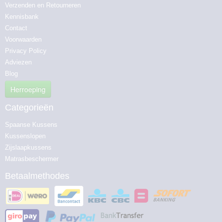
Verzenden en Retourneren
Kennisbank
Contact
Voorwaarden
Privacy Policy
Adviezen
Blog
Herroeping
Categorieën
Spaanse Kussens
Kussenslopen
Zijslaapkussens
Matrasbeschermer
Betaalmethodes