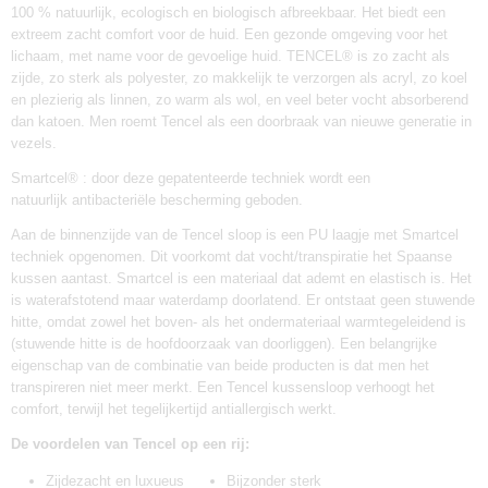
100 % natuurlijk, ecologisch en biologisch afbreekbaar. Het biedt een
extreem zacht comfort voor de huid. Een gezonde omgeving voor het
lichaam, met name voor de gevoelige huid. TENCEL® is zo zacht als
zijde, zo sterk als polyester, zo makkelijk te verzorgen als acryl, zo koel
en plezierig als linnen, zo warm als wol, en veel beter vocht absorberend
dan katoen. Men roemt Tencel als een doorbraak van nieuwe generatie in
vezels.
Smartcel® : door deze gepatenteerde techniek wordt een
natuurlijk antibacteriële bescherming geboden.
Aan de binnenzijde van de Tencel sloop is een PU laagje met Smartcel
techniek opgenomen. Dit voorkomt dat vocht/transpiratie het Spaanse
kussen aantast. Smartcel is een materiaal dat ademt en elastisch is. Het
is waterafstotend maar waterdamp doorlatend. Er ontstaat geen stuwende
hitte, omdat zowel het boven- als het ondermateriaal warmtegeleidend is
(stuwende hitte is de hoofdoorzaak van doorliggen). Een belangrijke
eigenschap van de combinatie van beide producten is dat men het
transpireren niet meer merkt. Een Tencel kussensloop verhoogt het
comfort, terwijl het tegelijkertijd antiallergisch werkt.
De voordelen van Tencel op een rij:
Zijdezacht en luxueus
Bijzonder sterk