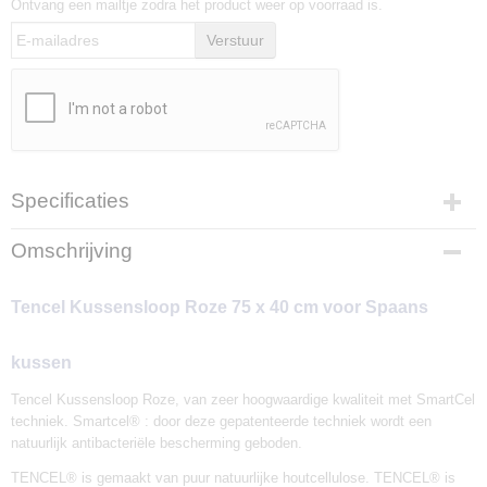
Ontvang een mailtje zodra het product weer op voorraad is.
Verstuur
Specificaties
Productcode
Omschrijving
KSROP75
EAN code
Tencel Kussensloop Roze 75 x 40 cm voor Spaans
8420687160767
Afmetingen (l,b,h)
75 x 40 x 0 cm
kussen
Tencel Kussensloop Roze, van zeer hoogwaardige kwaliteit met SmartCel
techniek. Smartcel® : door deze gepatenteerde techniek wordt een
natuurlijk antibacteriële bescherming geboden.
TENCEL® is gemaakt van puur natuurlijke houtcellulose. TENCEL® is