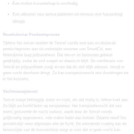
Een molton kussensloop is overbodig
Een uitkomst voor astma patiënten en mensen met huisstofmijt
allergie
Revolutioniar Productieproces
Tijdens het weven worden de Tencel vezels met een revolutionair
productieproces aan de onderzijde voorzien van SmartCel, een
flinterdunne laag polyuretheen. Dat weven en lamineren gebeurt
gelijktijdig, zodat de stof soepel en elastisch blijft. De combinatie van
Tencel en polyuretheen zorgt ervoor dat de stof blijft ademen, terwijl er
geen vocht doorheen dringt. Zo kan transpiratievocht niet doordringen tot
in het kussens.
Vochtmanagement
Tencel slaapt behaaglijk warm en voelt, als dat nodig is, lekker koel aan.
Zo blijft uw hoofd beter op temperatuur. Het transpiratievocht dat een
mens gedurende de nacht verliest, wordt door de Tencel vezels
gelijkmatig opgenomen, vele malen beter dan katoen. Daarna wordt het
gemakkelijk weer afgestaan aan de lucht. De ademende coating aan de
binnenzijde van de kussensloop zorgt er voor dat er geen vocht kan