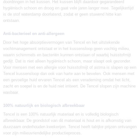
doordringen in het kussen. Het kussen blijft daardoor gegarandeerd
hygiënisch schoon en droog en gaat vele jaren langer mee. Tegelijkertijd
is de stof waterdamp doorlatend, zodat er geen stuwend hitte kan
ontstaan.
Anti-bacterieel en anti-allergeen
Door het hoge absorptievermogen van Tencel en het uitstekende
vochtmanagement ontstaat er in het kussensloop geen vochtig milieu,
waarin schimmels en bacteriën kunnen ontstaan of waarbij huisstofmijt
gedijt. Dat is niet alleen hygiënisch schoon, maar slaapt ook gezonder.
Voor mensen met een allergie voor huisstofmijt of astma is slapen op een
Tencel kussensloop dan ook van harte aan te bevelen. Ook mensen met
een gevoelige huid ervaren Tencel als een verademing omdat het licht,
zacht en soepel is en de huid niet irriteert. De Tencel slopen zijn machine
wasbaar.
100% natuurlijk en biologisch afbreekbaar
Tencel is een 100% natuurlijk materiaal en is volledig biologisch
afbreekbaar. De grondstof van dit materiaal is hout en is afkomstig van
duurzaam onderhouden kwekerijen. Tencel heeft talrijke prijzen ontvangen
voor zijn milieuvriendelijke productieproces.