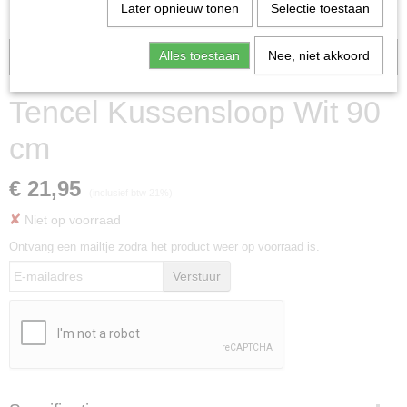
Later opnieuw tonen
Selectie toestaan
Alles toestaan
Nee, niet akkoord
Binnenkort leverbaar
Tencel Kussensloop Wit 90
cm
€ 21,95
(inclusief btw 21%)
✘
Niet op voorraad
Ontvang een mailtje zodra het product weer op voorraad is.
Verstuur