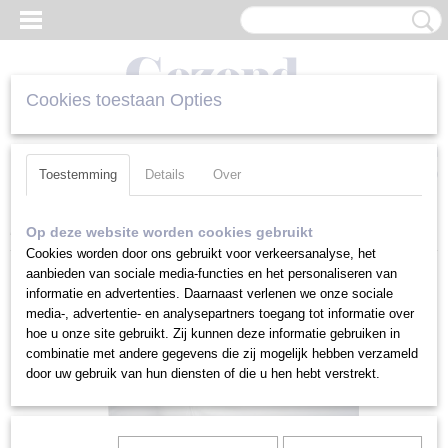
Cookies toestaan Opties
Inloggen
Registreren
UW WINKELWAGEN
Geen producten
(0)
Toestemming
Details
Over
Home
>
Kussenslopen
>
Tencel Kussensloop Wit 90 cm
Op deze website worden cookies gebruikt
Cookies worden door ons gebruikt voor verkeersanalyse, het
aanbieden van sociale media-functies en het personaliseren van
informatie en advertenties. Daarnaast verlenen we onze sociale
media-, advertentie- en analysepartners toegang tot informatie over
hoe u onze site gebruikt. Zij kunnen deze informatie gebruiken in
combinatie met andere gegevens die zij mogelijk hebben verzameld
door uw gebruik van hun diensten of die u hen hebt verstrekt.