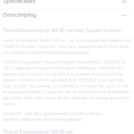
Specificaties
Productcode
Omschrijving
TENWI90
EAN code
Tencel Kussensloop Wit 90 cm voor Spaans kussen
8423241169503
Afmetingen (l,b,h)
Tencel Kussensloop Wit 90 x 40 cm, van zeer hoogwaardige kwaliteit met
90 x 40 x 0 cm
SmartCel techniek. Smartcel® : door deze gepatenteerde techniek wordt
een natuurlijk antibacteriële bescherming geboden.
TENCEL® is gemaakt van puur natuurlijke houtcellulose. TENCEL® is
100 % natuurlijk, ecologisch en biologisch afbreekbaar. Het biedt een
extreem zacht comfort voor de huid. Een gezonde omgeving voor het
lichaam, met name voor de gevoelige huid. TENCEL® is zo zacht als
zijde, zo sterk als polyester, zo makkelijk te verzorgen als acryl, zo koel
en plezierig als linnen, zo warm als wol, en veel beter vocht absorberend
dan katoen. Men roemt Tencel als een doorbraak van nieuwe generatie in
vezels.
Smartcel® : door deze gepatenteerde techniek wordt een
natuurlijk antibacteriële bescherming geboden.
Tencel Kussensloop Wit 90 cm