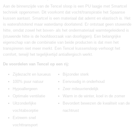
Aan de binnenzijde van de Tencel sloop is een PU laagje met Smartcel
techniek opgenomen. Dit voorkomt dat vocht/transpiratie het Spaanse
kussen aantast. Smartcel is een materiaal dat ademt en elastisch is. Het
is waterafstotend maar waterdamp doorlatend. Er ontstaat geen stuwende
hitte, omdat zowel het boven- als het ondermateriaal warmtegeleidend is
(stuwende hitte is de hoofdoorzaak van doorliggen). Een belangrijke
eigenschap van de combinatie van beide producten is dat men het
transpireren niet meer merkt. Een Tencel kussensloop verhoogt het
comfort, terwijl het tegelijkertijd antiallergisch werkt.
De voordelen van Tencel op een rij:
Zijdezacht en luxueus
Bijzonder sterk
100% puur natuur
Eenvoudig in onderhoud
Hypoallergeen
Zeer mileuvriendelijk
Optimale ventilatie
Warm in de winter, koel in de zomer
Uitzonderlijke
Bevordert bewezen de kwaliteit van de
vochtabsorptie
nachtrust
Extreem snel
vochttransport