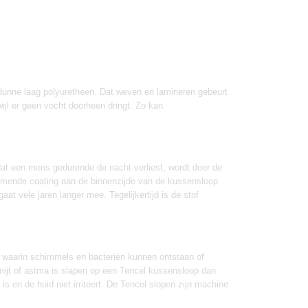
rdunne laag polyuretheen. Dat weven en lamineren gebeurt
rwijl er geen vocht doorheen dringt. Zo kan
t dat een mens gedurende de nacht verliest, wordt door de
demende coating aan de binnenzijde van de kussensloop
at vele jaren langer mee. Tegelijkertijd is de stof
 waarin schimmels en bacteriën kunnen ontstaan of
fmijt of astma is slapen op een Tencel kussensloop dan
 en de huid niet irriteert. De Tencel slopen zijn machine