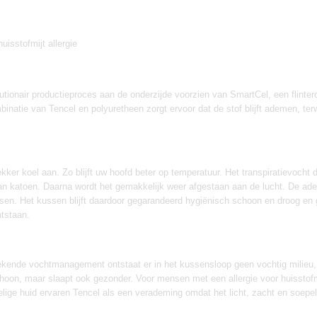
isstofmijt allergie
tionair productieproces aan de onderzijde voorzien van SmartCel, een flinte
combinatie van Tencel en polyuretheen zorgt ervoor dat de stof blijft ademen, te
lekker koel aan. Zo blijft uw hoofd beter op temperatuur. Het transpiratievoch
an katoen. Daarna wordt het gemakkelijk weer afgestaan aan de lucht. De a
sen. Het kussen blijft daardoor gegarandeerd hygiënisch schoon en droog en ga
tstaan.
ekende vochtmanagement ontstaat er in het kussensloop geen vochtig milieu,
h schoon, maar slaapt ook gezonder. Voor mensen met een allergie voor huissto
e huid ervaren Tencel als een verademing omdat het licht, zacht en soepel is