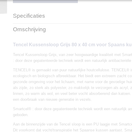
Specificaties
Productcode
Grafito-80
Omschrijving
EAN code
8423241228774
Productcode leverancier
K02464008019
Tencel Kussensloop Grijs 80 x 40 cm voor Spaans k
Afmetingen (l,b,h)
80 x 40 x 0 cm
Tencel Kussensloop Grijs, van zeer hoogwaardige kwaliteit met Smar
: door deze gepatenteerde techniek wordt een natuurlijk antibacterië
TENCEL® is gemaakt van puur natuurlijke houtcellulose. TENCEL® is
ecologisch en biologisch afbreekbaar. Het biedt een extreem zacht co
gezonde omgeving voor het lichaam, met name voor de gevoelige hu
als zijde, zo sterk als polyester, zo makkelijk te verzorgen als acryl, z
linnen, zo warm als wol, en veel beter vocht absorberend dan katoen
een doorbraak van nieuwe generatie in vezels.
Smartcel® : door deze gepatenteerde techniek wordt een natuurlijk an
geboden.
Aan de binnenzijde van de Tencel sloop is een PU laagje met Smart
Dit voorkomt dat vocht/transpiratie het Spaanse kussen aantast. Smar