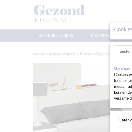
Cookies
SPAANSE KUSSENS
KUSSENSLOPEN
Toeste
Home
>
Kussenslopen
>
Kussensloop Grijs 80 cm
Op deze 
Cookies wo
functies e
media-, ad
kunnen dez
verzameld 
Later 