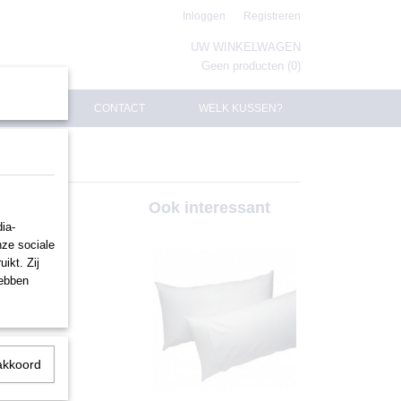
Inloggen
Registreren
UW WINKELWAGEN
Geen producten
(0)
CONTACT
WELK KUSSEN?
Ook interessant
ia-
nze sociale
ikt. Zij
hebben
akkoord