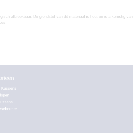
logisch afbreekbaar. De grondstof van dit materiaal is hout en is afkomstig v
ces.
orieën
 Kussens
lopen
kussens
eschermer