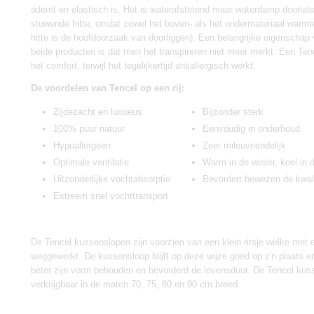
ademt en elastisch is. Het is waterafstotend maar waterdamp doorlat
stuwende hitte, omdat zowel het boven- als het ondermateriaal warmt
hitte is de hoofdoorzaak van doorliggen). Een belangrijke eigenschap
beide producten is dat men het transpireren niet meer merkt. Een Te
het comfort, terwijl het tegelijkertijd antiallergisch werkt.
De voordelen van Tencel op een rij:
Zijdezacht en luxueus
Bijzonder sterk
100% puur natuur
Eenvoudig in onderhoud
Hypoallergeen
Zeer mileuvriendelijk
Optimale ventilatie
Warm in de winter, koel in
Uitzonderlijke vochtabsorptie
Bevordert bewezen de kwali
Extreem snel vochttransport
De Tencel kussenslopen zijn voorzien van een klein ritsje welke met 
weggewerkt. De kussensloop blijft op deze wijze goed op z'n plaats e
beter zijn vorm behouden en bevorderd de levensduur. De Tencel kuss
verkrijgbaar in de maten 70, 75, 80 en 90 cm breed.