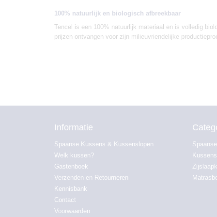
100% natuurlijk en biologisch afbreekbaar
Tencel is een 100% natuurlijk materiaal en is volledig bio
prijzen ontvangen voor zijn milieuvriendelijke productiepro
Informatie
Categ
Spaanse Kussens & Kussenslopen
Spaanse
Welk kussen?
Kussens
Gastenboek
Zijslaap
Verzenden en Retourneren
Matrasb
Kennisbank
Contact
Voorwaarden