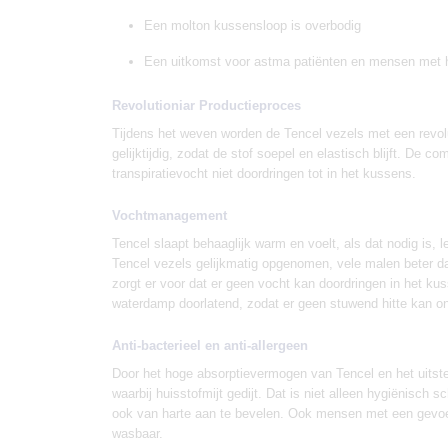
Een molton kussensloop is overbodig
Een uitkomst voor astma patiënten en mensen met hu
Revolutioniar Productieproces
Tijdens het weven worden de Tencel vezels met een revolu
gelijktijdig, zodat de stof soepel en elastisch blijft. De 
transpiratievocht niet doordringen tot in het kussens.
Vochtmanagement
Tencel slaapt behaaglijk warm en voelt, als dat nodig is, 
Tencel vezels gelijkmatig opgenomen, vele malen beter d
zorgt er voor dat er geen vocht kan doordringen in het kus
waterdamp doorlatend, zodat er geen stuwend hitte kan on
Anti-bacterieel en anti-allergeen
Door het hoge absorptievermogen van Tencel en het uitst
waarbij huisstofmijt gedijt. Dat is niet alleen hygiënisc
ook van harte aan te bevelen. Ook mensen met een gevoelig
wasbaar.