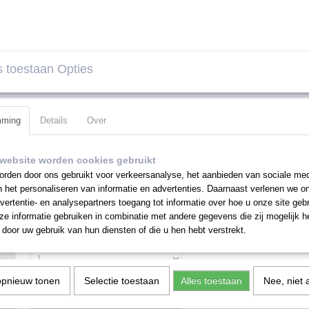
 toestaan Opties
ZIJSLAAPKUSSENS
MATRASBESCHERMER
mming
Details
Over
Kussensloop Grijs 80 cm
website worden cookies gebruikt
rden door ons gebruikt voor verkeersanalyse, het aanbieden van sociale med
€ 20,85
n het personaliseren van informatie en advertenties. Daarnaast verlenen we o
(inclusief btw 21%)
vertentie- en analysepartners toegang tot informatie over hoe u onze site gebru
✓
Op voorraad
e informatie gebruiken in combinatie met andere gegevens die zij mogelijk 
door uw gebruik van hun diensten of die u hen hebt verstrekt.
Aantal
opnieuw tonen
Selectie toestaan
Alles toestaan
Nee, niet 
IN WINKELWAGEN